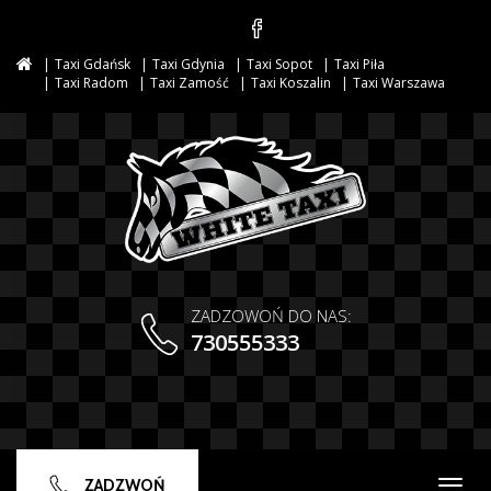
Taxi Gdańsk
Taxi Gdynia
Taxi Sopot
Taxi Piła
Taxi Radom
Taxi Zamość
Taxi Koszalin
Taxi Warszawa
ZADZOWOŃ DO NAS:
730555333
ZADZWOŃ
Togg